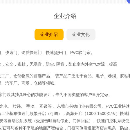
企业介绍
企业介绍
企业文化
、快速门、硬质快速门、快速提升门、PVC软门帘。
，安全，密封，无噪音，防尘, 隔音，防止室内外空气对流，提高
化工厂、仓储物流的首选产品、 该产品广泛用于食品、电子、卷烟、胶粘
织、汽车厂、商场，仓储等领域、
卷帘门以其独具匠心的功能设计，专为不同类型的客户量身定做。
电、 拉绳、 手动、 互锁等 。东莞市兴德门业有限公司、PVC工业快速门
业基布快速门频繁开启（可调），高频开启（1000-1500次/天）快
小安装自动脱轨系统（受撞击时自动停止、门体回位）、快速门控制系统使
,它可与各种不平坦的地面严密结合，门框两侧滑道配有密封毛条（防虫、