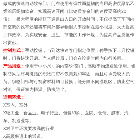
做成的快速自动软帘门。门布使用有弹性而坚韧的专用高密度聚氯乙
烯涂层织物软帘，实现高速开闭（比钢质卷帘门的速度要高约20
倍），极大程度的缩短了通道出入口的开放时间，不仅提高了车间内
部空调的效率还能将车间外部异物混入率控制在最小限度。大大提高
工作效率。为实现安全、卫生、节能的工作环境，为提高产品质量作
出贡献。
控制方式：
手动按钮，当到达快速卷门指定位置，伸手按下上升按钮
时，门将快速开启。当人经过后，门会在设定时间内自行关闭。
产品用途：
使用于中小尺寸的内部/外部门，高频率物流通道使用。铝
制防风型材与挺括的织物门帘不仅美观和牢固，而且可承受较大负
荷。织物门帘与可视窗材料均可替换，能分隔不同温度区，防止空气
对流，保证室内恒温、防虫防尘。
适用环境：
X室内、室外
X轻工业、食品业、电子行业、包装印刷、医院、仓储、超市、汽
车、制造业等。
X对卫生环境要求高的行业。
X高频率进出的通道。