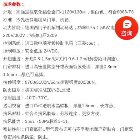
技术参数：
外观：高强度抗氧化铝合金门框120×130㎜，银白色，符合6063-T6
标准，冷扎板静电喷涂门罩、机箱。
动力性能：德国西门子刹车制动马达，功率0.75-1.5KW,电源
220V/380V，制动电压220V
控制系统：进口微电脑变频控制电箱（三菱cpu）。
控制电压：安全低压 24VDC。
开启速度：开启0.8-1.5m/秒/关闭 0.6-1.2m/秒(变频可调速)。
门帘材料：进口高密度聚脂纤维表面镀膜处理，厚度0.8mm-
1.5mm，颜色可选择。
拉伸强度：5700/5100N/5cm,撕裂强度900/80N。
防火级别：德国标准MZD/NBL难燃。
使用温度：-10℃+70℃。
透明视窗：进口PVC透明水晶软板，厚度1.5mm，长方形。
抗风材料：铝合金抗风肋条，分段连接，更换方便。
抗风能力：9m/s（50Pa标准3×3)。
密封性能：门帘底部U型气囊布兜可与不平整地面严密贴合，门框双
侧密封毛条防尘、防虫。