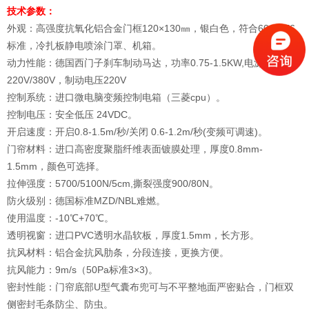
技术参数：
外观：高强度抗氧化铝合金门框120×130㎜，银白色，符合6063-T6
标准，冷扎板静电喷涂门罩、机箱。
动力性能：德国西门子刹车制动马达，功率0.75-1.5KW,电源
220V/380V，制动电压220V
控制系统：进口微电脑变频控制电箱（三菱cpu）。
控制电压：安全低压 24VDC。
开启速度：开启0.8-1.5m/秒/关闭 0.6-1.2m/秒(变频可调速)。
门帘材料：进口高密度聚脂纤维表面镀膜处理，厚度0.8mm-
1.5mm，颜色可选择。
拉伸强度：5700/5100N/5cm,撕裂强度900/80N。
防火级别：德国标准MZD/NBL难燃。
使用温度：-10℃+70℃。
透明视窗：进口PVC透明水晶软板，厚度1.5mm，长方形。
抗风材料：铝合金抗风肋条，分段连接，更换方便。
抗风能力：9m/s（50Pa标准3×3)。
密封性能：门帘底部U型气囊布兜可与不平整地面严密贴合，门框双
侧密封毛条防尘、防虫。