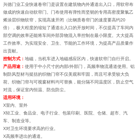
兴德门业工业快速卷帘门是设置在建筑物内外通道出入口，用软帘布
做成的快速自动软帘门。门布使用有弹性而坚韧的专用高密度聚氯乙
烯涂层织物软帘，实现高速开闭（比钢质卷帘门的速度要高约20
倍），极大程度的缩短了通道出入口的开放时间，不仅提高了车间内
部空调的效率还能将车间外部异物混入率控制在最小限度。大大提高
工作效率。为实现安全、卫生、节能的工作环境，为提高产品质量作
出贡献。
控制方式：
地磁，当机车进入地磁感应区内，快速软帘门自行开启。
产品用途：
使用于中小尺寸的内部/外部门，高频率物流通道使用。铝
制防风型材与挺括的织物门帘不仅美观和牢固，而且可承受较大负
荷。织物门帘与可视窗材料均可替换，能分隔不同温度区，防止空气
对流，保证室内恒温、防虫防尘。
适用环境：
X室内、室外
X轻工业、食品业、电子行业、包装印刷、医院、仓储、超市、汽
车、制造业等。
X对卫生环境要求高的行业。
X高频率进出的通道。