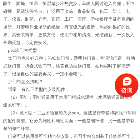
防尘、防蝇、恒温、恒湿减少冷热交换，车辆人同时进入自如，不怕
碰撞，易清洗等特点。广泛用于冷冻、食品制品、化工、防止、电
子、仪表、制药、仓库、宾馆、工厂、医院、学校餐厅等及有空调的
场所。对带电作业场所的绝缘，有害弧光的遮断，均起到很好的效
果。其安装简单、更换方便，使用中稍加清洗，光洁如新，一次投入
长期受益，可定做安装。
pvc软门帘类型
软门帘也分好几种：PVC软门帘，透明软门帘，空调软门帘，移动
式软门帘，折叠式软门帘，桔黄色防虫软门帘。在购买时了解清楚
了，根据自己的需要再买，一定不会吃亏。
那门帘怎么挂呢？
通常，有以下类型的安装配件：
（1）图钉：图钉通常用于木质门框或水泥墙（水泥墙通常略高且
难以钉牢）。
（2）魔术贴：工业术语被称为女son。这些是行李箱和衣服中常用
的配件类型。它分为雄性和雌性两面：一侧是细纤维，另一侧是带有
刺的弹性纤维。
门帘可以使用维可牢粘合剂安装，维可牢粘合剂基于传统维可牢，